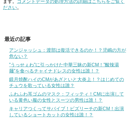
ます。
コメントデータの処理方法の詳細はこちらをご覧く
ださい
。
最近の記事
アンジャッシュ：渡部は復活できるのか！？児嶋の方が
危ない？
”うっせぇわ”に引っかけた中華三昧の新CM！”酸辣湯
麺”を食べるチャイナドレスの女性は誰！？
鏡月焼酎ハイのCMがあざといと大炎上！？はじめての
チュウを歌っている女性は誰？
ふわふわ耳ゴムのマスク：フィッティ！CMに出演して
いる黄色い服の女性とスーツの男性は誰！？
キャリアつくってサバイブ！ビズリーチの新CM！出演
しているショートカットの女性は誰！？