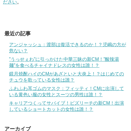
ださい
。
最近の記事
アンジャッシュ：渡部は復活できるのか！？児嶋の方が
危ない？
”うっせぇわ”に引っかけた中華三昧の新CM！”酸辣湯
麺”を食べるチャイナドレスの女性は誰！？
鏡月焼酎ハイのCMがあざといと大炎上！？はじめての
チュウを歌っている女性は誰？
ふわふわ耳ゴムのマスク：フィッティ！CMに出演して
いる黄色い服の女性とスーツの男性は誰！？
キャリアつくってサバイブ！ビズリーチの新CM！出演
しているショートカットの女性は誰！？
アーカイブ