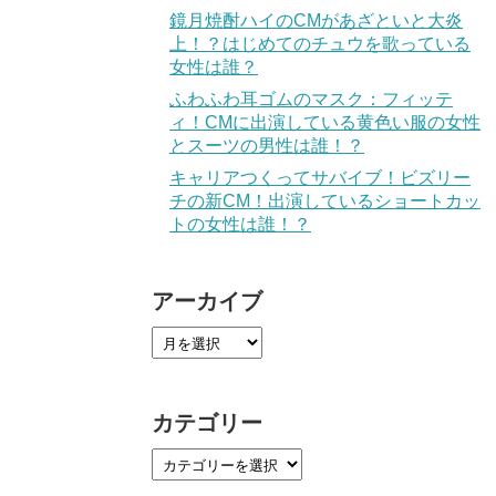
鏡月焼酎ハイのCMがあざといと大炎
上！？はじめてのチュウを歌っている
女性は誰？
ふわふわ耳ゴムのマスク：フィッテ
ィ！CMに出演している黄色い服の女性
とスーツの男性は誰！？
キャリアつくってサバイブ！ビズリー
チの新CM！出演しているショートカッ
トの女性は誰！？
アーカイブ
カテゴリー