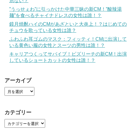
危ない？
”うっせぇわ”に引っかけた中華三昧の新CM！”酸辣湯
麺”を食べるチャイナドレスの女性は誰！？
鏡月焼酎ハイのCMがあざといと大炎上！？はじめての
チュウを歌っている女性は誰？
ふわふわ耳ゴムのマスク：フィッティ！CMに出演して
いる黄色い服の女性とスーツの男性は誰！？
キャリアつくってサバイブ！ビズリーチの新CM！出演
しているショートカットの女性は誰！？
アーカイブ
カテゴリー