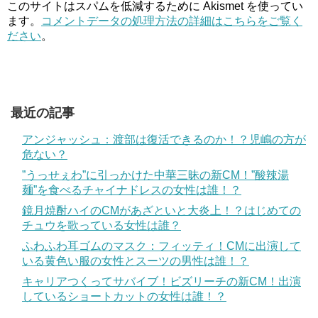
このサイトはスパムを低減するために Akismet を使ってい
ます。
コメントデータの処理方法の詳細はこちらをご覧く
ださい
。
最近の記事
アンジャッシュ：渡部は復活できるのか！？児嶋の方が
危ない？
”うっせぇわ”に引っかけた中華三昧の新CM！”酸辣湯
麺”を食べるチャイナドレスの女性は誰！？
鏡月焼酎ハイのCMがあざといと大炎上！？はじめての
チュウを歌っている女性は誰？
ふわふわ耳ゴムのマスク：フィッティ！CMに出演して
いる黄色い服の女性とスーツの男性は誰！？
キャリアつくってサバイブ！ビズリーチの新CM！出演
しているショートカットの女性は誰！？