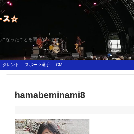
気になったことを調べています！
タレント
スポーツ選手
CM
hamabeminami8