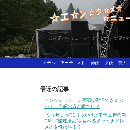
芸能界からミュージック、スポーツ界の
モデル
アーティスト
俳優
女優
芸人
最近の記事
アンジャッシュ：渡部は復活できるの
か！？児嶋の方が危ない？
”うっせぇわ”に引っかけた中華三昧の新
CM！”酸辣湯麺”を食べるチャイナドレ
スの女性は誰！？