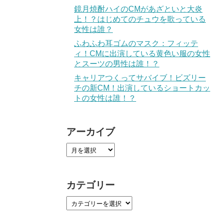
鏡月焼酎ハイのCMがあざといと大炎
上！？はじめてのチュウを歌っている
女性は誰？
ふわふわ耳ゴムのマスク：フィッテ
ィ！CMに出演している黄色い服の女性
とスーツの男性は誰！？
キャリアつくってサバイブ！ビズリー
チの新CM！出演しているショートカッ
トの女性は誰！？
アーカイブ
カテゴリー