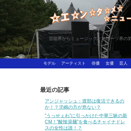
芸能界からミュージック、スポーツ界の
モデル
アーティスト
俳優
女優
芸人
最近の記事
アンジャッシュ：渡部は復活できるの
か！？児嶋の方が危ない？
”うっせぇわ”に引っかけた中華三昧の新
CM！”酸辣湯麺”を食べるチャイナドレ
スの女性は誰！？