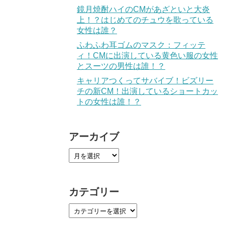
鏡月焼酎ハイのCMがあざといと大炎
上！？はじめてのチュウを歌っている
女性は誰？
ふわふわ耳ゴムのマスク：フィッテ
ィ！CMに出演している黄色い服の女性
とスーツの男性は誰！？
キャリアつくってサバイブ！ビズリー
チの新CM！出演しているショートカッ
トの女性は誰！？
アーカイブ
カテゴリー