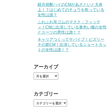
鏡月焼酎ハイのCMがあざといと大炎
上！？はじめてのチュウを歌っている
女性は誰？
ふわふわ耳ゴムのマスク：フィッテ
ィ！CMに出演している黄色い服の女性
とスーツの男性は誰！？
キャリアつくってサバイブ！ビズリー
チの新CM！出演しているショートカッ
トの女性は誰！？
アーカイブ
カテゴリー