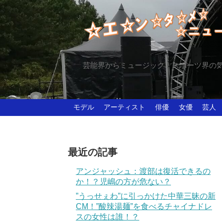
芸能界からミュージック、スポーツ界の
モデル
アーティスト
俳優
女優
芸人
最近の記事
アンジャッシュ：渡部は復活できるの
か！？児嶋の方が危ない？
”うっせぇわ”に引っかけた中華三昧の新
CM！”酸辣湯麺”を食べるチャイナドレ
スの女性は誰！？