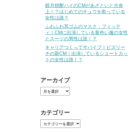
鏡月焼酎ハイのCMがあざといと大炎
上！？はじめてのチュウを歌っている
女性は誰？
ふわふわ耳ゴムのマスク：フィッテ
ィ！CMに出演している黄色い服の女性
とスーツの男性は誰！？
キャリアつくってサバイブ！ビズリー
チの新CM！出演しているショートカッ
トの女性は誰！？
アーカイブ
カテゴリー