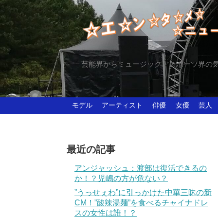
芸能界からミュージック、スポーツ界の
モデル
アーティスト
俳優
女優
芸人
最近の記事
アンジャッシュ：渡部は復活できるの
か！？児嶋の方が危ない？
”うっせぇわ”に引っかけた中華三昧の新
CM！”酸辣湯麺”を食べるチャイナドレ
スの女性は誰！？