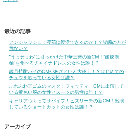
最近の記事
アンジャッシュ：渡部は復活できるのか！？児嶋の方が
危ない？
”うっせぇわ”に引っかけた中華三昧の新CM！”酸辣湯
麺”を食べるチャイナドレスの女性は誰！？
鏡月焼酎ハイのCMがあざといと大炎上！？はじめての
チュウを歌っている女性は誰？
ふわふわ耳ゴムのマスク：フィッティ！CMに出演して
いる黄色い服の女性とスーツの男性は誰！？
キャリアつくってサバイブ！ビズリーチの新CM！出演
しているショートカットの女性は誰！？
アーカイブ