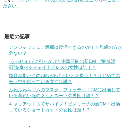
ださい
。
最近の記事
アンジャッシュ：渡部は復活できるのか！？児嶋の方が
危ない？
”うっせぇわ”に引っかけた中華三昧の新CM！”酸辣湯
麺”を食べるチャイナドレスの女性は誰！？
鏡月焼酎ハイのCMがあざといと大炎上！？はじめての
チュウを歌っている女性は誰？
ふわふわ耳ゴムのマスク：フィッティ！CMに出演して
いる黄色い服の女性とスーツの男性は誰！？
キャリアつくってサバイブ！ビズリーチの新CM！出演
しているショートカットの女性は誰！？