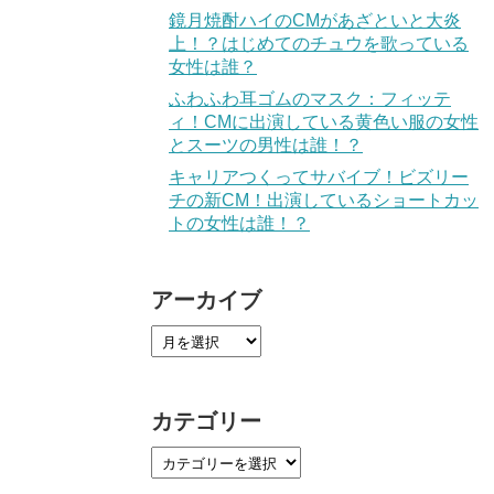
鏡月焼酎ハイのCMがあざといと大炎
上！？はじめてのチュウを歌っている
女性は誰？
ふわふわ耳ゴムのマスク：フィッテ
ィ！CMに出演している黄色い服の女性
とスーツの男性は誰！？
キャリアつくってサバイブ！ビズリー
チの新CM！出演しているショートカッ
トの女性は誰！？
アーカイブ
カテゴリー