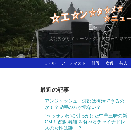
芸能界からミュージック、スポーツ界の
モデル
アーティスト
俳優
女優
芸人
最近の記事
アンジャッシュ：渡部は復活できるの
か！？児嶋の方が危ない？
”うっせぇわ”に引っかけた中華三昧の新
CM！”酸辣湯麺”を食べるチャイナドレ
スの女性は誰！？