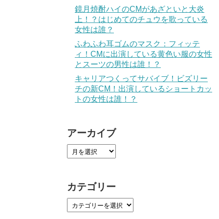
鏡月焼酎ハイのCMがあざといと大炎
上！？はじめてのチュウを歌っている
女性は誰？
ふわふわ耳ゴムのマスク：フィッテ
ィ！CMに出演している黄色い服の女性
とスーツの男性は誰！？
キャリアつくってサバイブ！ビズリー
チの新CM！出演しているショートカッ
トの女性は誰！？
アーカイブ
カテゴリー