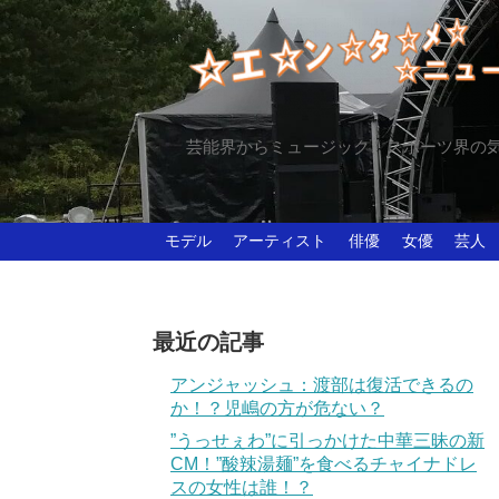
芸能界からミュージック、スポーツ界の
モデル
アーティスト
俳優
女優
芸人
最近の記事
アンジャッシュ：渡部は復活できるの
か！？児嶋の方が危ない？
”うっせぇわ”に引っかけた中華三昧の新
CM！”酸辣湯麺”を食べるチャイナドレ
スの女性は誰！？