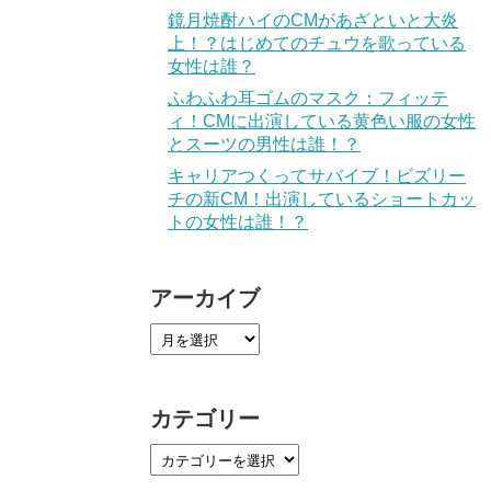
鏡月焼酎ハイのCMがあざといと大炎
上！？はじめてのチュウを歌っている
女性は誰？
ふわふわ耳ゴムのマスク：フィッテ
ィ！CMに出演している黄色い服の女性
とスーツの男性は誰！？
キャリアつくってサバイブ！ビズリー
チの新CM！出演しているショートカッ
トの女性は誰！？
アーカイブ
カテゴリー