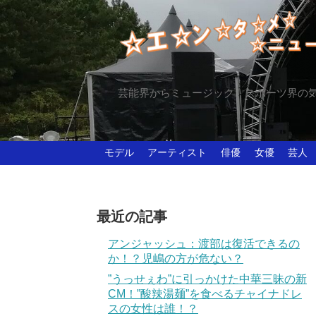
芸能界からミュージック、スポーツ界の
モデル
アーティスト
俳優
女優
芸人
最近の記事
アンジャッシュ：渡部は復活できるの
か！？児嶋の方が危ない？
”うっせぇわ”に引っかけた中華三昧の新
CM！”酸辣湯麺”を食べるチャイナドレ
スの女性は誰！？