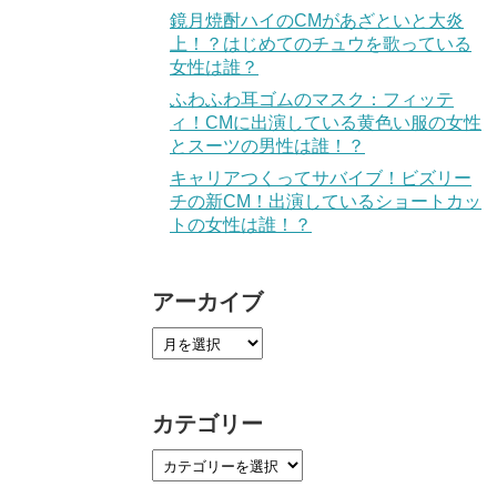
鏡月焼酎ハイのCMがあざといと大炎
上！？はじめてのチュウを歌っている
女性は誰？
ふわふわ耳ゴムのマスク：フィッテ
ィ！CMに出演している黄色い服の女性
とスーツの男性は誰！？
キャリアつくってサバイブ！ビズリー
チの新CM！出演しているショートカッ
トの女性は誰！？
アーカイブ
カテゴリー