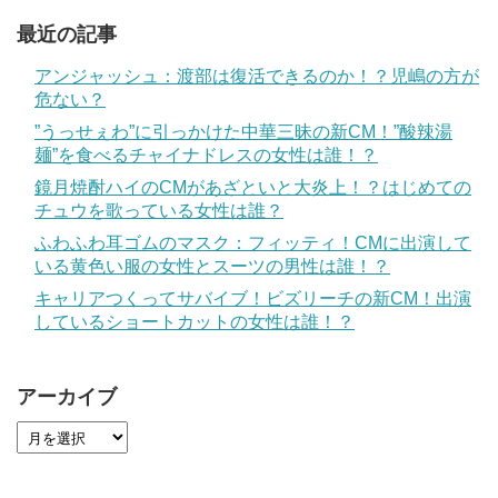
最近の記事
アンジャッシュ：渡部は復活できるのか！？児嶋の方が
危ない？
”うっせぇわ”に引っかけた中華三昧の新CM！”酸辣湯
麺”を食べるチャイナドレスの女性は誰！？
鏡月焼酎ハイのCMがあざといと大炎上！？はじめての
チュウを歌っている女性は誰？
ふわふわ耳ゴムのマスク：フィッティ！CMに出演して
いる黄色い服の女性とスーツの男性は誰！？
キャリアつくってサバイブ！ビズリーチの新CM！出演
しているショートカットの女性は誰！？
アーカイブ