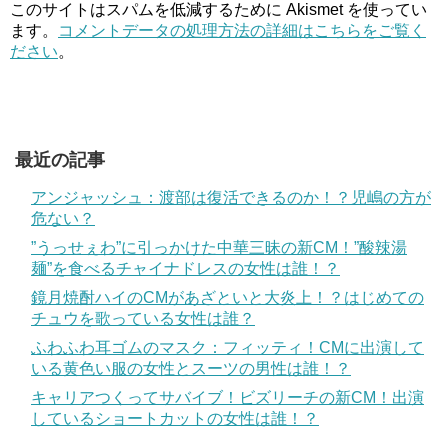
このサイトはスパムを低減するために Akismet を使ってい
ます。
コメントデータの処理方法の詳細はこちらをご覧く
ださい
。
最近の記事
アンジャッシュ：渡部は復活できるのか！？児嶋の方が
危ない？
”うっせぇわ”に引っかけた中華三昧の新CM！”酸辣湯
麺”を食べるチャイナドレスの女性は誰！？
鏡月焼酎ハイのCMがあざといと大炎上！？はじめての
チュウを歌っている女性は誰？
ふわふわ耳ゴムのマスク：フィッティ！CMに出演して
いる黄色い服の女性とスーツの男性は誰！？
キャリアつくってサバイブ！ビズリーチの新CM！出演
しているショートカットの女性は誰！？