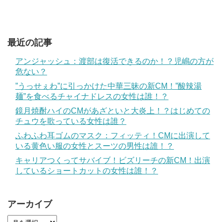
最近の記事
アンジャッシュ：渡部は復活できるのか！？児嶋の方が
危ない？
”うっせぇわ”に引っかけた中華三昧の新CM！”酸辣湯
麺”を食べるチャイナドレスの女性は誰！？
鏡月焼酎ハイのCMがあざといと大炎上！？はじめての
チュウを歌っている女性は誰？
ふわふわ耳ゴムのマスク：フィッティ！CMに出演して
いる黄色い服の女性とスーツの男性は誰！？
キャリアつくってサバイブ！ビズリーチの新CM！出演
しているショートカットの女性は誰！？
アーカイブ