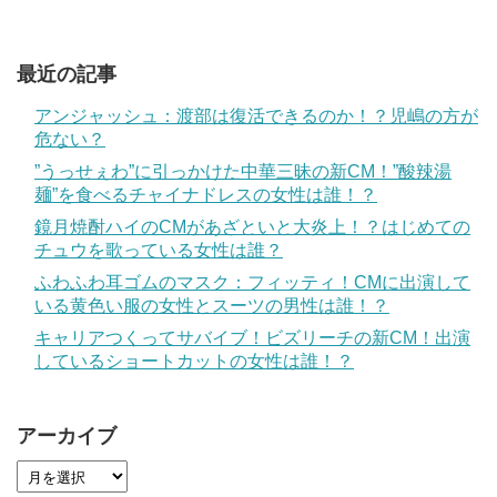
最近の記事
アンジャッシュ：渡部は復活できるのか！？児嶋の方が
危ない？
”うっせぇわ”に引っかけた中華三昧の新CM！”酸辣湯
麺”を食べるチャイナドレスの女性は誰！？
鏡月焼酎ハイのCMがあざといと大炎上！？はじめての
チュウを歌っている女性は誰？
ふわふわ耳ゴムのマスク：フィッティ！CMに出演して
いる黄色い服の女性とスーツの男性は誰！？
キャリアつくってサバイブ！ビズリーチの新CM！出演
しているショートカットの女性は誰！？
アーカイブ