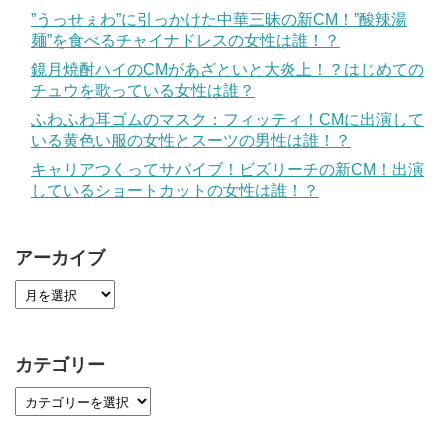
”うっせぇわ”に引っかけた中華三昧の新CM！”酸辣湯
麺”を食べるチャイナドレスの女性は誰！？
鏡月焼酎ハイのCMがあざといと大炎上！？はじめての
チュウを歌っている女性は誰？
ふわふわ耳ゴムのマスク：フィッティ！CMに出演して
いる黄色い服の女性とスーツの男性は誰！？
キャリアつくってサバイブ！ビズリーチの新CM！出演
しているショートカットの女性は誰！？
アーカイブ
カテゴリー