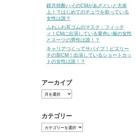
鏡月焼酎ハイのCMがあざといと大炎
上！？はじめてのチュウを歌っている
女性は誰？
ふわふわ耳ゴムのマスク：フィッテ
ィ！CMに出演している黄色い服の女性
とスーツの男性は誰！？
キャリアつくってサバイブ！ビズリー
チの新CM！出演しているショートカッ
トの女性は誰！？
アーカイブ
カテゴリー