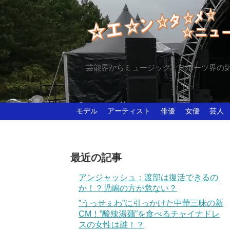
芸能界からミュージック、スポーツ界の
モデル
アーティスト
俳優
女優
芸人
最近の記事
アンジャッシュ：渡部は復活できるの
か！？児嶋の方が危ない？
”うっせぇわ”に引っかけた中華三昧の新
CM！”酸辣湯麺”を食べるチャイナドレ
スの女性は誰！？