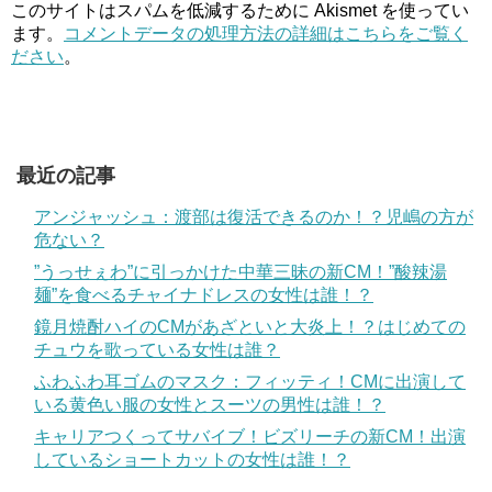
このサイトはスパムを低減するために Akismet を使ってい
ます。
コメントデータの処理方法の詳細はこちらをご覧く
ださい
。
最近の記事
アンジャッシュ：渡部は復活できるのか！？児嶋の方が
危ない？
”うっせぇわ”に引っかけた中華三昧の新CM！”酸辣湯
麺”を食べるチャイナドレスの女性は誰！？
鏡月焼酎ハイのCMがあざといと大炎上！？はじめての
チュウを歌っている女性は誰？
ふわふわ耳ゴムのマスク：フィッティ！CMに出演して
いる黄色い服の女性とスーツの男性は誰！？
キャリアつくってサバイブ！ビズリーチの新CM！出演
しているショートカットの女性は誰！？