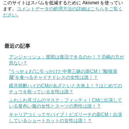
このサイトはスパムを低減するために Akismet を使ってい
ます。
コメントデータの処理方法の詳細はこちらをご覧く
ださい
。
最近の記事
アンジャッシュ：渡部は復活できるのか！？児嶋の方が
危ない？
”うっせぇわ”に引っかけた中華三昧の新CM！”酸辣湯
麺”を食べるチャイナドレスの女性は誰！？
鏡月焼酎ハイのCMがあざといと大炎上！？はじめての
チュウを歌っている女性は誰？
ふわふわ耳ゴムのマスク：フィッティ！CMに出演して
いる黄色い服の女性とスーツの男性は誰！？
キャリアつくってサバイブ！ビズリーチの新CM！出演
しているショートカットの女性は誰！？