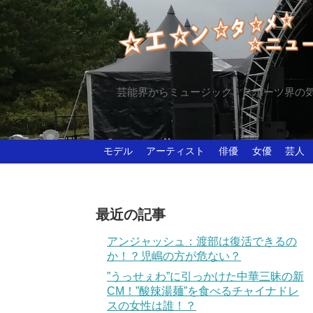
芸能界からミュージック、スポーツ界の
モデル
アーティスト
俳優
女優
芸人
最近の記事
アンジャッシュ：渡部は復活できるの
か！？児嶋の方が危ない？
”うっせぇわ”に引っかけた中華三昧の新
CM！”酸辣湯麺”を食べるチャイナドレ
スの女性は誰！？