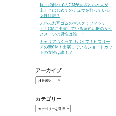
鏡月焼酎ハイのCMがあざといと大炎
上！？はじめてのチュウを歌っている
女性は誰？
ふわふわ耳ゴムのマスク：フィッテ
ィ！CMに出演している黄色い服の女性
とスーツの男性は誰！？
キャリアつくってサバイブ！ビズリー
チの新CM！出演しているショートカッ
トの女性は誰！？
アーカイブ
カテゴリー