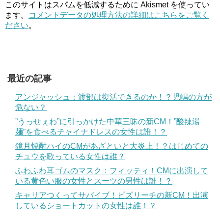
このサイトはスパムを低減するために Akismet を使ってい
ます。
コメントデータの処理方法の詳細はこちらをご覧く
ださい
。
最近の記事
アンジャッシュ：渡部は復活できるのか！？児嶋の方が
危ない？
”うっせぇわ”に引っかけた中華三昧の新CM！”酸辣湯
麺”を食べるチャイナドレスの女性は誰！？
鏡月焼酎ハイのCMがあざといと大炎上！？はじめての
チュウを歌っている女性は誰？
ふわふわ耳ゴムのマスク：フィッティ！CMに出演して
いる黄色い服の女性とスーツの男性は誰！？
キャリアつくってサバイブ！ビズリーチの新CM！出演
しているショートカットの女性は誰！？