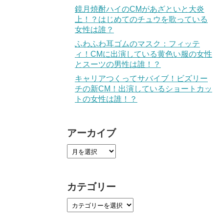
鏡月焼酎ハイのCMがあざといと大炎
上！？はじめてのチュウを歌っている
女性は誰？
ふわふわ耳ゴムのマスク：フィッテ
ィ！CMに出演している黄色い服の女性
とスーツの男性は誰！？
キャリアつくってサバイブ！ビズリー
チの新CM！出演しているショートカッ
トの女性は誰！？
アーカイブ
カテゴリー