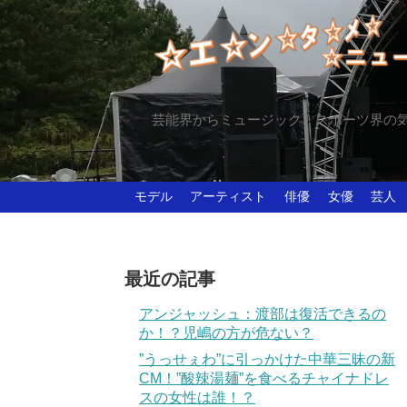
芸能界からミュージック、スポーツ界の
モデル
アーティスト
俳優
女優
芸人
最近の記事
アンジャッシュ：渡部は復活できるの
か！？児嶋の方が危ない？
”うっせぇわ”に引っかけた中華三昧の新
CM！”酸辣湯麺”を食べるチャイナドレ
スの女性は誰！？