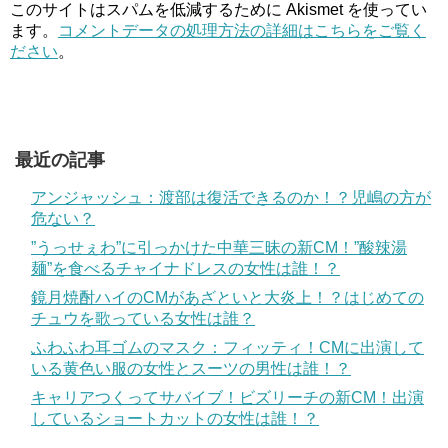
このサイトはスパムを低減するために Akismet を使ってい
ます。
コメントデータの処理方法の詳細はこちらをご覧く
ださい
。
最近の記事
アンジャッシュ：渡部は復活できるのか！？児嶋の方が
危ない？
”うっせぇわ”に引っかけた中華三昧の新CM！”酸辣湯
麺”を食べるチャイナドレスの女性は誰！？
鏡月焼酎ハイのCMがあざといと大炎上！？はじめての
チュウを歌っている女性は誰？
ふわふわ耳ゴムのマスク：フィッティ！CMに出演して
いる黄色い服の女性とスーツの男性は誰！？
キャリアつくってサバイブ！ビズリーチの新CM！出演
しているショートカットの女性は誰！？