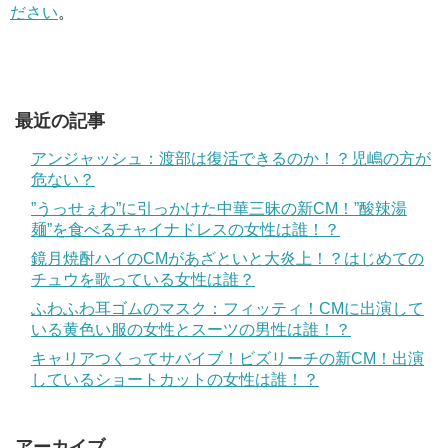
ださい
。
最近の記事
アンジャッシュ：渡部は復活できるのか！？児嶋の方が
危ない？
”うっせぇわ”に引っかけた中華三昧の新CM！”酸辣湯
麺”を食べるチャイナドレスの女性は誰！？
鏡月焼酎ハイのCMがあざといと大炎上！？はじめての
チュウを歌っている女性は誰？
ふわふわ耳ゴムのマスク：フィッティ！CMに出演して
いる黄色い服の女性とスーツの男性は誰！？
キャリアつくってサバイブ！ビズリーチの新CM！出演
しているショートカットの女性は誰！？
アーカイブ