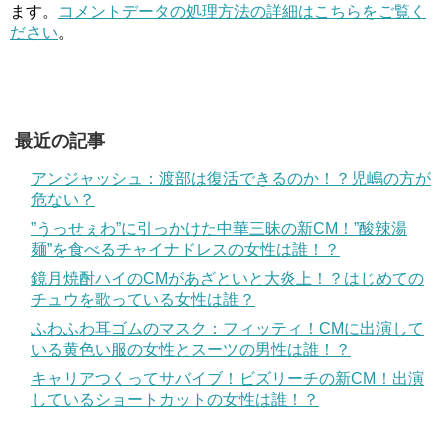
ます。
コメントデータの処理方法の詳細はこちらをご覧く
ださい
。
最近の記事
アンジャッシュ：渡部は復活できるのか！？児嶋の方が
危ない？
”うっせぇわ”に引っかけた中華三昧の新CM！”酸辣湯
麺”を食べるチャイナドレスの女性は誰！？
鏡月焼酎ハイのCMがあざといと大炎上！？はじめての
チュウを歌っている女性は誰？
ふわふわ耳ゴムのマスク：フィッティ！CMに出演して
いる黄色い服の女性とスーツの男性は誰！？
キャリアつくってサバイブ！ビズリーチの新CM！出演
しているショートカットの女性は誰！？