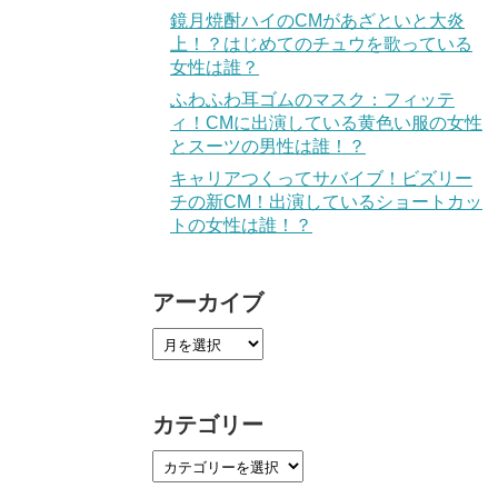
鏡月焼酎ハイのCMがあざといと大炎
上！？はじめてのチュウを歌っている
女性は誰？
ふわふわ耳ゴムのマスク：フィッテ
ィ！CMに出演している黄色い服の女性
とスーツの男性は誰！？
キャリアつくってサバイブ！ビズリー
チの新CM！出演しているショートカッ
トの女性は誰！？
アーカイブ
カテゴリー