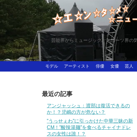
芸能界からミュージック、スポーツ界の
モデル
アーティスト
俳優
女優
芸人
最近の記事
アンジャッシュ：渡部は復活できるの
か！？児嶋の方が危ない？
”うっせぇわ”に引っかけた中華三昧の新
CM！”酸辣湯麺”を食べるチャイナドレ
スの女性は誰！？