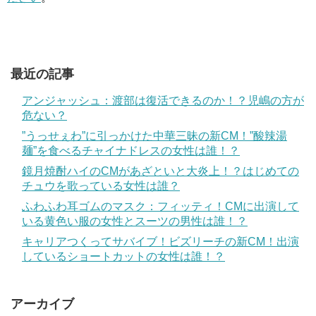
最近の記事
アンジャッシュ：渡部は復活できるのか！？児嶋の方が
危ない？
”うっせぇわ”に引っかけた中華三昧の新CM！”酸辣湯
麺”を食べるチャイナドレスの女性は誰！？
鏡月焼酎ハイのCMがあざといと大炎上！？はじめての
チュウを歌っている女性は誰？
ふわふわ耳ゴムのマスク：フィッティ！CMに出演して
いる黄色い服の女性とスーツの男性は誰！？
キャリアつくってサバイブ！ビズリーチの新CM！出演
しているショートカットの女性は誰！？
アーカイブ