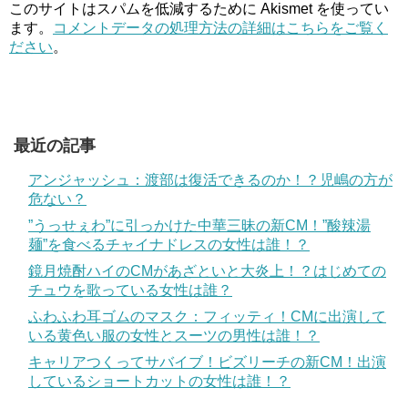
このサイトはスパムを低減するために Akismet を使ってい
ます。
コメントデータの処理方法の詳細はこちらをご覧く
ださい
。
最近の記事
アンジャッシュ：渡部は復活できるのか！？児嶋の方が
危ない？
”うっせぇわ”に引っかけた中華三昧の新CM！”酸辣湯
麺”を食べるチャイナドレスの女性は誰！？
鏡月焼酎ハイのCMがあざといと大炎上！？はじめての
チュウを歌っている女性は誰？
ふわふわ耳ゴムのマスク：フィッティ！CMに出演して
いる黄色い服の女性とスーツの男性は誰！？
キャリアつくってサバイブ！ビズリーチの新CM！出演
しているショートカットの女性は誰！？