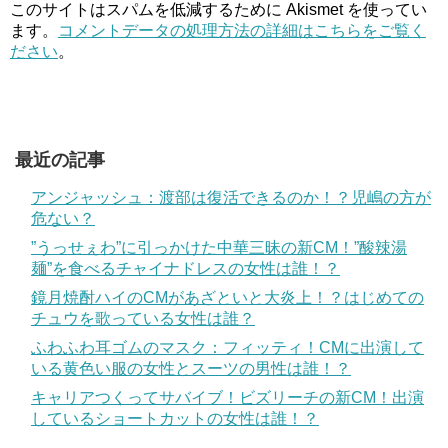
このサイトはスパムを低減するために Akismet を使ってい
ます。
コメントデータの処理方法の詳細はこちらをご覧く
ださい
。
最近の記事
アンジャッシュ：渡部は復活できるのか！？児嶋の方が
危ない？
”うっせぇわ”に引っかけた中華三昧の新CM！”酸辣湯
麺”を食べるチャイナドレスの女性は誰！？
鏡月焼酎ハイのCMがあざといと大炎上！？はじめての
チュウを歌っている女性は誰？
ふわふわ耳ゴムのマスク：フィッティ！CMに出演して
いる黄色い服の女性とスーツの男性は誰！？
キャリアつくってサバイブ！ビズリーチの新CM！出演
しているショートカットの女性は誰！？