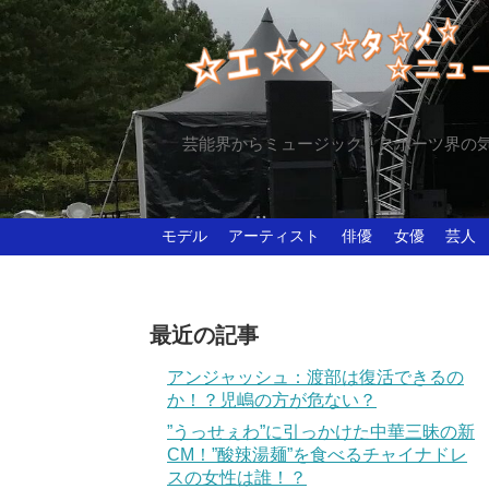
芸能界からミュージック、スポーツ界の
モデル
アーティスト
俳優
女優
芸人
最近の記事
アンジャッシュ：渡部は復活できるの
か！？児嶋の方が危ない？
”うっせぇわ”に引っかけた中華三昧の新
CM！”酸辣湯麺”を食べるチャイナドレ
スの女性は誰！？