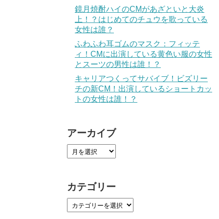
鏡月焼酎ハイのCMがあざといと大炎
上！？はじめてのチュウを歌っている
女性は誰？
ふわふわ耳ゴムのマスク：フィッテ
ィ！CMに出演している黄色い服の女性
とスーツの男性は誰！？
キャリアつくってサバイブ！ビズリー
チの新CM！出演しているショートカッ
トの女性は誰！？
アーカイブ
カテゴリー