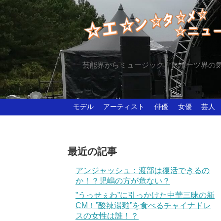
芸能界からミュージック、スポーツ界の
モデル
アーティスト
俳優
女優
芸人
最近の記事
アンジャッシュ：渡部は復活できるの
か！？児嶋の方が危ない？
”うっせぇわ”に引っかけた中華三昧の新
CM！”酸辣湯麺”を食べるチャイナドレ
スの女性は誰！？