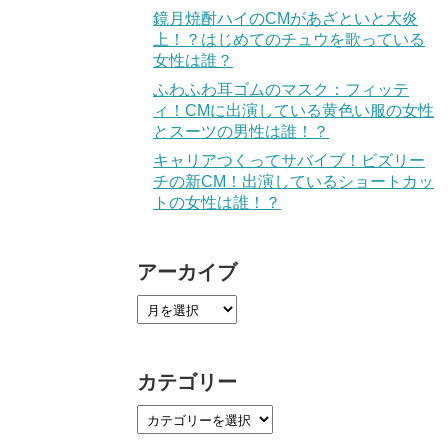
鏡月焼酎ハイのCMがあざといと大炎
上！？はじめてのチュウを歌っている
女性は誰？
ふわふわ耳ゴムのマスク：フィッテ
ィ！CMに出演している黄色い服の女性
とスーツの男性は誰！？
キャリアつくってサバイブ！ビズリー
チの新CM！出演しているショートカッ
トの女性は誰！？
アーカイブ
カテゴリー