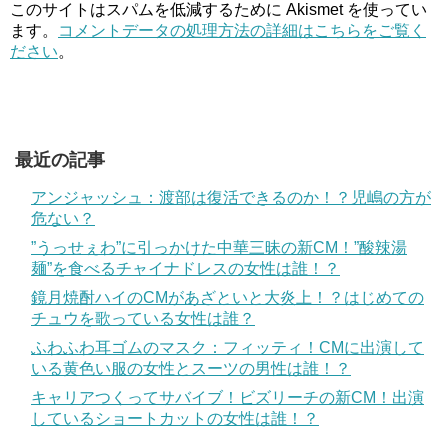
このサイトはスパムを低減するために Akismet を使ってい
ます。
コメントデータの処理方法の詳細はこちらをご覧く
ださい
。
最近の記事
アンジャッシュ：渡部は復活できるのか！？児嶋の方が
危ない？
”うっせぇわ”に引っかけた中華三昧の新CM！”酸辣湯
麺”を食べるチャイナドレスの女性は誰！？
鏡月焼酎ハイのCMがあざといと大炎上！？はじめての
チュウを歌っている女性は誰？
ふわふわ耳ゴムのマスク：フィッティ！CMに出演して
いる黄色い服の女性とスーツの男性は誰！？
キャリアつくってサバイブ！ビズリーチの新CM！出演
しているショートカットの女性は誰！？