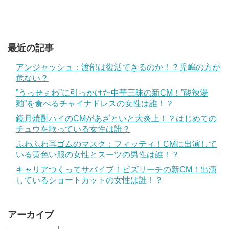
最近の記事
アンジャッシュ：渡部は復活できるのか！？児嶋の方が
危ない？
”うっせぇわ”に引っかけた中華三昧の新CM！”酸辣湯
麺”を食べるチャイナドレスの女性は誰！？
鏡月焼酎ハイのCMがあざといと大炎上！？はじめての
チュウを歌っている女性は誰？
ふわふわ耳ゴムのマスク：フィッティ！CMに出演して
いる黄色い服の女性とスーツの男性は誰！？
キャリアつくってサバイブ！ビズリーチの新CM！出演
しているショートカットの女性は誰！？
アーカイブ