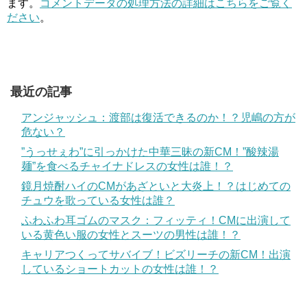
ます。
コメントデータの処理方法の詳細はこちらをご覧く
ださい
。
最近の記事
アンジャッシュ：渡部は復活できるのか！？児嶋の方が
危ない？
”うっせぇわ”に引っかけた中華三昧の新CM！”酸辣湯
麺”を食べるチャイナドレスの女性は誰！？
鏡月焼酎ハイのCMがあざといと大炎上！？はじめての
チュウを歌っている女性は誰？
ふわふわ耳ゴムのマスク：フィッティ！CMに出演して
いる黄色い服の女性とスーツの男性は誰！？
キャリアつくってサバイブ！ビズリーチの新CM！出演
しているショートカットの女性は誰！？