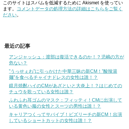
このサイトはスパムを低減するために Akismet を使ってい
ます。
コメントデータの処理方法の詳細はこちらをご覧く
ださい
。
最近の記事
アンジャッシュ：渡部は復活できるのか！？児嶋の方が
危ない？
”うっせぇわ”に引っかけた中華三昧の新CM！”酸辣湯
麺”を食べるチャイナドレスの女性は誰！？
鏡月焼酎ハイのCMがあざといと大炎上！？はじめての
チュウを歌っている女性は誰？
ふわふわ耳ゴムのマスク：フィッティ！CMに出演して
いる黄色い服の女性とスーツの男性は誰！？
キャリアつくってサバイブ！ビズリーチの新CM！出演
しているショートカットの女性は誰！？