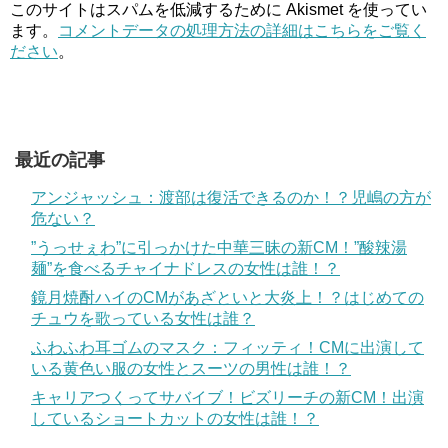
このサイトはスパムを低減するために Akismet を使ってい
ます。
コメントデータの処理方法の詳細はこちらをご覧く
ださい
。
最近の記事
アンジャッシュ：渡部は復活できるのか！？児嶋の方が
危ない？
”うっせぇわ”に引っかけた中華三昧の新CM！”酸辣湯
麺”を食べるチャイナドレスの女性は誰！？
鏡月焼酎ハイのCMがあざといと大炎上！？はじめての
チュウを歌っている女性は誰？
ふわふわ耳ゴムのマスク：フィッティ！CMに出演して
いる黄色い服の女性とスーツの男性は誰！？
キャリアつくってサバイブ！ビズリーチの新CM！出演
しているショートカットの女性は誰！？