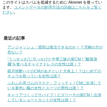
このサイトはスパムを低減するために Akismet を使ってい
ます。
コメントデータの処理方法の詳細はこちらをご覧く
ださい
。
最近の記事
アンジャッシュ：渡部は復活できるのか！？児嶋の方が
危ない？
”うっせぇわ”に引っかけた中華三昧の新CM！”酸辣湯
麺”を食べるチャイナドレスの女性は誰！？
鏡月焼酎ハイのCMがあざといと大炎上！？はじめての
チュウを歌っている女性は誰？
ふわふわ耳ゴムのマスク：フィッティ！CMに出演して
いる黄色い服の女性とスーツの男性は誰！？
キャリアつくってサバイブ！ビズリーチの新CM！出演
しているショートカットの女性は誰！？