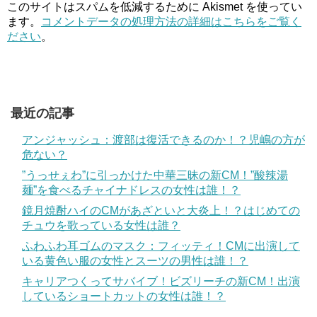
このサイトはスパムを低減するために Akismet を使ってい
ます。
コメントデータの処理方法の詳細はこちらをご覧く
ださい
。
最近の記事
アンジャッシュ：渡部は復活できるのか！？児嶋の方が
危ない？
”うっせぇわ”に引っかけた中華三昧の新CM！”酸辣湯
麺”を食べるチャイナドレスの女性は誰！？
鏡月焼酎ハイのCMがあざといと大炎上！？はじめての
チュウを歌っている女性は誰？
ふわふわ耳ゴムのマスク：フィッティ！CMに出演して
いる黄色い服の女性とスーツの男性は誰！？
キャリアつくってサバイブ！ビズリーチの新CM！出演
しているショートカットの女性は誰！？