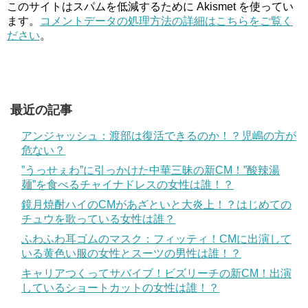
このサイトはスパムを低減するために Akismet を使ってい
ます。
コメントデータの処理方法の詳細はこちらをご覧く
ださい
。
最近の記事
アンジャッシュ：渡部は復活できるのか！？児嶋の方が
危ない？
”うっせぇわ”に引っかけた中華三昧の新CM！”酸辣湯
麺”を食べるチャイナドレスの女性は誰！？
鏡月焼酎ハイのCMがあざといと大炎上！？はじめての
チュウを歌っている女性は誰？
ふわふわ耳ゴムのマスク：フィッティ！CMに出演して
いる黄色い服の女性とスーツの男性は誰！？
キャリアつくってサバイブ！ビズリーチの新CM！出演
しているショートカットの女性は誰！？