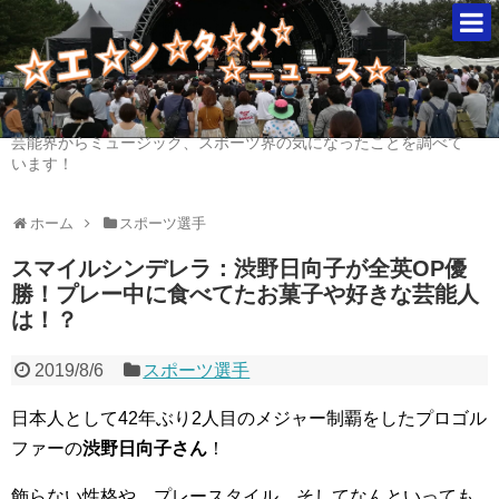
芸能界からミュージック、スポーツ界の気になったことを調べて
います！
ホーム
スポーツ選手
スマイルシンデレラ：渋野日向子が全英OP優
勝！プレー中に食べてたお菓子や好きな芸能人
は！？
2019/8/6
スポーツ選手
日本人として42年ぶり2人目のメジャー制覇をしたプロゴル
ファーの
渋野日向子さん
！
飾らない性格や、プレースタイル、そしてなんといっても