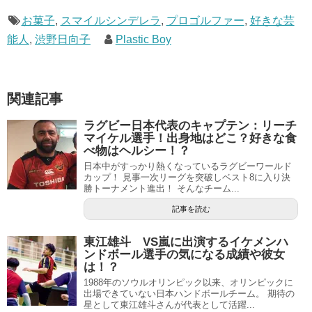
お菓子
,
スマイルシンデレラ
,
プロゴルファー
,
好きな芸
能人
,
渋野日向子
Plastic Boy
関連記事
ラグビー日本代表のキャプテン：リーチ
マイケル選手！出身地はどこ？好きな食
べ物はヘルシー！？
日本中がすっかり熱くなっているラグビーワールド
カップ！ 見事一次リーグを突破しベスト8に入り決
勝トーナメント進出！ そんなチーム...
記事を読む
東江雄斗 VS嵐に出演するイケメンハ
ンドボール選手の気になる成績や彼女
は！？
1988年のソウルオリンピック以来、オリンピックに
出場できていない日本ハンドボールチーム。 期待の
星として東江雄斗さんが代表として活躍...