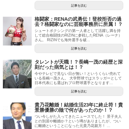
記事を読む
格闘家：RENAの武勇伝！登校拒否の過
去？格闘家なのに芸能事務所に所属！？
シュートボクシングの第一人者として活躍し満を持
して総合格闘技のRIZINに参戦したRENA（レーナ）
さん。 RIZINでも海外選手を破...
記事を読む
タレントが天職！？長嶋一茂の経歴と深
刻だった病気とは！？
今やテレビで見ない日が無い！というくらい売れて
いる長嶋一茂さん。 大学野球ではスラッガーとして
日本代表にも選ばれプロ野球選手となります...
記事を読む
貴乃花離婚！結婚生活23年に終止符！貴
景勝優勝の陰で何があったのか！？
つい今しがた入ってきたニュースでした！ 景子夫人
との別居や離婚か？という噂がありましたが、つい
に離婚ということになった元貴乃花親方！ ...