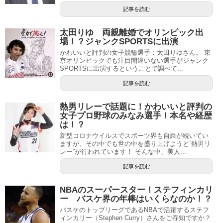
記事を読む
太田りゆ 両親離婚でオリンピック出
場！？ジャンクSPORTSに出演
かわいいと評判の女子競輪選手：太田りゆさん。 東
京オリンピックでも注目間違いない選手がジャンク
SPORTSに出演するということで調べて...
記事を読む
熱男リレーで話題に！かわいいと評判の
女子プロ野球のみなみ選手！本名や経歴
は！？
新型コロナウイルスでスポーツ界も自粛が続いてい
ますが、その中でも世の中を盛り上げようと”熱男リ
レー”が行われています！ そんな中、美人...
記事を読む
NBAのスーパースター！ステフィンカリ
ー バスケ界の年棒はいくらなのか！？
バスケのトップリーグであるNBAで活躍するステフ
ィンカリー（Stephen Curry）さんをご存知ですか？