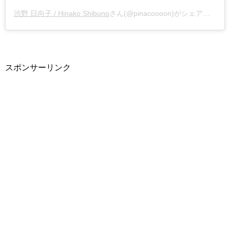
渋野 日向子 / Hinako Shibuno
さん(@pinacoooon)がシェアした投稿 –
スポンサーリンク