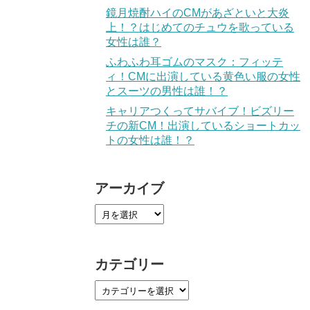
鏡月焼酎ハイのCMがあざといと大炎
上！？はじめてのチュウを歌っている
女性は誰？
ふわふわ耳ゴムのマスク：フィッテ
ィ！CMに出演している黄色い服の女性
とスーツの男性は誰！？
キャリアつくってサバイブ！ビズリー
チの新CM！出演しているショートカッ
トの女性は誰！？
アーカイブ
カテゴリー