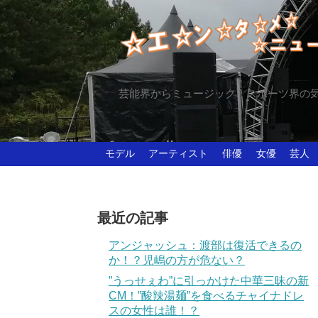
芸能界からミュージック、スポーツ界の
モデル
アーティスト
俳優
女優
芸人
最近の記事
アンジャッシュ：渡部は復活できるの
か！？児嶋の方が危ない？
”うっせぇわ”に引っかけた中華三昧の新
CM！”酸辣湯麺”を食べるチャイナドレ
スの女性は誰！？