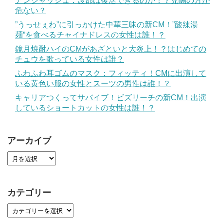
アンジャッシュ：渡部は復活できるのか！？児嶋の方が
危ない？
”うっせぇわ”に引っかけた中華三昧の新CM！”酸辣湯
麺”を食べるチャイナドレスの女性は誰！？
鏡月焼酎ハイのCMがあざといと大炎上！？はじめての
チュウを歌っている女性は誰？
ふわふわ耳ゴムのマスク：フィッティ！CMに出演して
いる黄色い服の女性とスーツの男性は誰！？
キャリアつくってサバイブ！ビズリーチの新CM！出演
しているショートカットの女性は誰！？
アーカイブ
カテゴリー