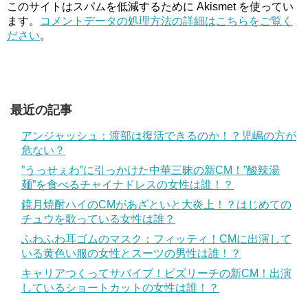
このサイトはスパムを低減するために Akismet を使ってい
ます。
コメントデータの処理方法の詳細はこちらをご覧く
ださい
。
最近の記事
アンジャッシュ：渡部は復活できるのか！？児嶋の方が
危ない？
”うっせぇわ”に引っかけた中華三昧の新CM！”酸辣湯
麺”を食べるチャイナドレスの女性は誰！？
鏡月焼酎ハイのCMがあざといと大炎上！？はじめての
チュウを歌っている女性は誰？
ふわふわ耳ゴムのマスク：フィッティ！CMに出演して
いる黄色い服の女性とスーツの男性は誰！？
キャリアつくってサバイブ！ビズリーチの新CM！出演
しているショートカットの女性は誰！？