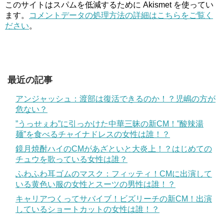
このサイトはスパムを低減するために Akismet を使ってい
ます。
コメントデータの処理方法の詳細はこちらをご覧く
ださい
。
最近の記事
アンジャッシュ：渡部は復活できるのか！？児嶋の方が
危ない？
”うっせぇわ”に引っかけた中華三昧の新CM！”酸辣湯
麺”を食べるチャイナドレスの女性は誰！？
鏡月焼酎ハイのCMがあざといと大炎上！？はじめての
チュウを歌っている女性は誰？
ふわふわ耳ゴムのマスク：フィッティ！CMに出演して
いる黄色い服の女性とスーツの男性は誰！？
キャリアつくってサバイブ！ビズリーチの新CM！出演
しているショートカットの女性は誰！？