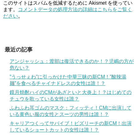
このサイトはスパムを低減するために Akismet を使ってい
ます。
コメントデータの処理方法の詳細はこちらをご覧く
ださい
。
最近の記事
アンジャッシュ：渡部は復活できるのか！？児嶋の方が
危ない？
”うっせぇわ”に引っかけた中華三昧の新CM！”酸辣湯
麺”を食べるチャイナドレスの女性は誰！？
鏡月焼酎ハイのCMがあざといと大炎上！？はじめての
チュウを歌っている女性は誰？
ふわふわ耳ゴムのマスク：フィッティ！CMに出演して
いる黄色い服の女性とスーツの男性は誰！？
キャリアつくってサバイブ！ビズリーチの新CM！出演
しているショートカットの女性は誰！？