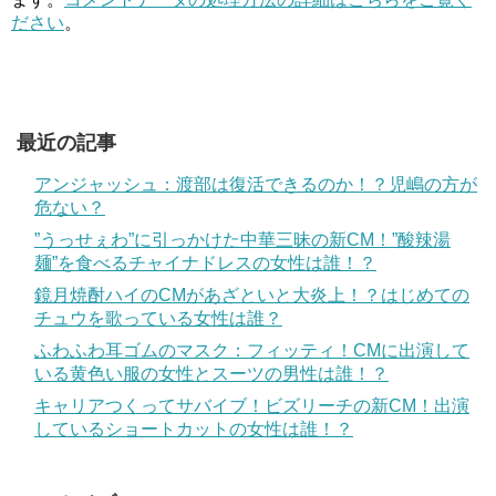
ださい
。
最近の記事
アンジャッシュ：渡部は復活できるのか！？児嶋の方が
危ない？
”うっせぇわ”に引っかけた中華三昧の新CM！”酸辣湯
麺”を食べるチャイナドレスの女性は誰！？
鏡月焼酎ハイのCMがあざといと大炎上！？はじめての
チュウを歌っている女性は誰？
ふわふわ耳ゴムのマスク：フィッティ！CMに出演して
いる黄色い服の女性とスーツの男性は誰！？
キャリアつくってサバイブ！ビズリーチの新CM！出演
しているショートカットの女性は誰！？